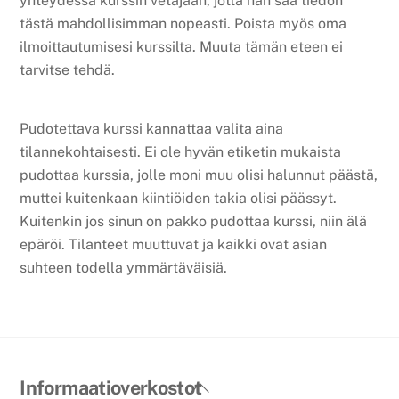
yhteydessä kurssin vetäjään, jotta hän saa tiedon
tästä mahdollisimman nopeasti. Poista myös oma
ilmoittautumisesi kurssilta. Muuta tämän eteen ei
tarvitse tehdä.
Pudotettava kurssi kannattaa valita aina
tilannekohtaisesti. Ei ole hyvän etiketin mukaista
pudottaa kurssia, jolle moni muu olisi halunnut päästä,
muttei kuitenkaan kiintiöiden takia olisi päässyt.
Kuitenkin jos sinun on pakko pudottaa kurssi, niin älä
epäröi. Tilanteet muuttuvat ja kaikki ovat asian
suhteen todella ymmärtäväisiä.
Back
Informaatioverkostot