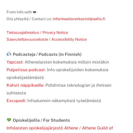
To
Top
From Info with ❤️
Ota yhteyttä / Contact us:
informaatioverkostot@aalto.fi
Tietosuojailmoitus / Privacy Notice
Saavutettavuusseloste / Accessibility Notice
Podcasteja / Podcasts (in Finnish)
Yapcast
: Athenelaisten kokemuksia milloin mistäkin
Pulpetissa podcast
: Info-opiskelijoiden kokemuksia
opiskelijaelämästä
Kahvit näppikselle
: Pohdintaa teknologian ja ihmisen
suhteesta
Excupodi
: Infoalumnin näkemyksiä työelämästä
Opiskelijoille / For Students
Infolaisten opiskelijajärjestö Athene
/
Athene Guild of